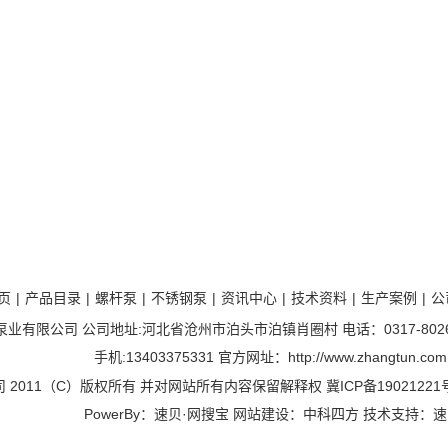
页
|
产品目录
|
螺杆泵
|
不锈钢泵
|
资讯中心
|
技术资料
|
生产案例
|
公
有限公司 公司地址:河北省沧州市泊头市泊镇肖圈村 电话：0317-8026285，8
手机:13403375331 官方网址：
http://www.zhangtun.com
 2011（C）版权所有 并对网站所有内容保留解释权
冀ICP备19021221
PowerBy：速贝·网搜宝 网站建设：中科四方 技术支持：