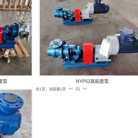
度泵
NYP52高粘度泵
<<
[1]
>>
共1页，当前第1页