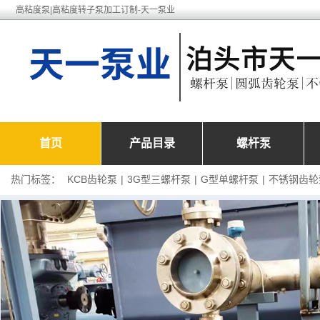
高粘度泵|高粘度转子泵加工订制-天一泵业
首页
产品目录
螺杆泵
热门标签：
KCB齿轮泵
|
3G型三螺杆泵
|
G型单螺杆泵
|
不锈钢齿轮