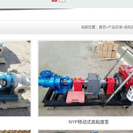
当前位置：
首页>
产品目录
>
高粘
NYP移动式高粘度泵