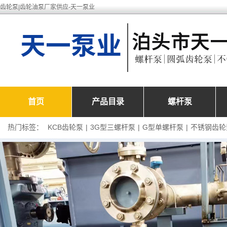
齿轮泵|齿轮油泵厂家供应-天一泵业
首页
产品目录
螺杆泵
热门标签：
KCB齿轮泵
|
3G型三螺杆泵
|
G型单螺杆泵
|
不锈钢齿轮