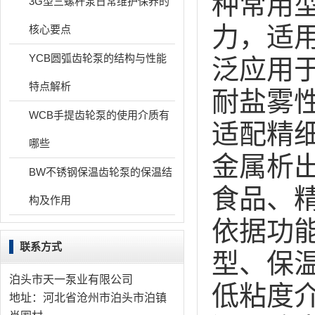
种常用
3G型三螺杆泵日常维护保养的
力，适
核心要点
YCB圆弧齿轮泵的结构与性能
泛应用
特点解析
耐盐雾
WCB手提齿轮泵的使用介质有
适配精细
哪些
金属析
BW不锈钢保温齿轮泵的保温结
食品、
构及作用
依据功
联系方式
型、保
泊头市天一泵业有限公司
低粘度
地址：河北省沧州市泊头市泊镇