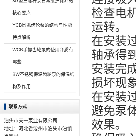
3G型三螺杆泵日常维护保养的
检查电
核心要点
运转。
YCB圆弧齿轮泵的结构与性能
在安装
特点解析
WCB手提齿轮泵的使用介质有
轴承得
哪些
安装完
BW不锈钢保温齿轮泵的保温结
损坏现
构及作用
在安装
联系方式
避免泵
泊头市天一泵业有限公司
效果。
地址：河北省沧州市泊头市泊镇