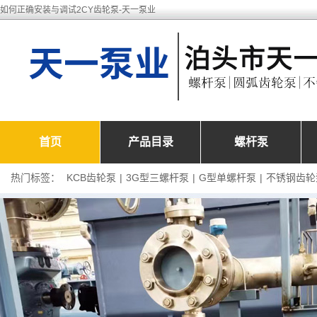
如何正确安装与调试2CY齿轮泵-天一泵业
首页
产品目录
螺杆泵
热门标签：
KCB齿轮泵
|
3G型三螺杆泵
|
G型单螺杆泵
|
不锈钢齿轮