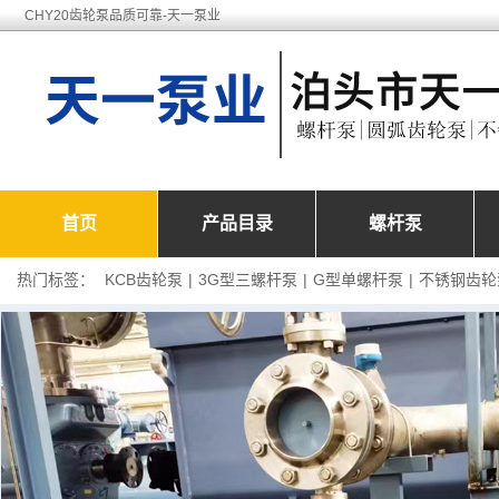
CHY20齿轮泵品质可靠-天一泵业
首页
产品目录
螺杆泵
热门标签：
KCB齿轮泵
|
3G型三螺杆泵
|
G型单螺杆泵
|
不锈钢齿轮