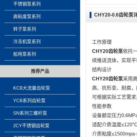
不锈钢泵系列
CHY20-0.6齿轮
高粘度泵系列
转子泵系列
冷冻机泵系列
工作原理
CHY20齿轮泵
依托
船用泵系列
续推送流体，实现平
结构设计
推荐产品
CHY20齿轮泵
采用
KCB大流量齿轮泵
高、抗形变、耐腐，
可根据实际工艺需求
YCB系列齿轮泵
性能参数
SN系列三螺杆泵
设备额定压力0.6MP
适配介质温度≤120
2CY不锈钢齿轮泵
介质粘度≤1500m