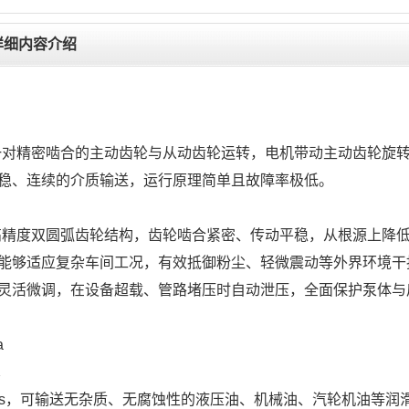
泵详细内容介绍
一对精密啮合的主动齿轮与从动齿轮运转，电机带动主动齿轮旋
稳、连续的介质输送，运行原理简单且故障率极低。
高精度双圆弧齿轮结构，齿轮啮合紧密、传动平稳，从根源上降
能够适应复杂车间工况，有效抵御粉尘、轻微震动等外界环境干扰
灵活微调，在设备超载、管路堵压时自动泄压，全面保护泵体与
a
℃
pa·s，可输送无杂质、无腐蚀性的液压油、机械油、汽轮机油等润