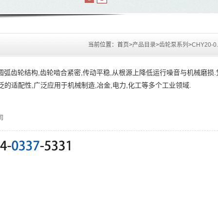
当前位置：
首页>
产品目录
>
齿轮泵系列
>
CHY20-
双圆弧齿轮结构,齿轮啮合紧密,传动平稳,从根源上降低运行噪音与机械磨损.
泛的适配性,广泛应用于机械制造,冶金,电力,化工等多个工业领域.
司