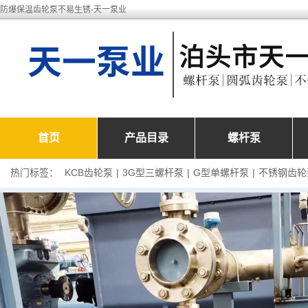
防爆保温齿轮泵不易生锈-天一泵业
首页
产品目录
螺杆泵
热门标签：
KCB齿轮泵
|
3G型三螺杆泵
|
G型单螺杆泵
|
不锈钢齿轮