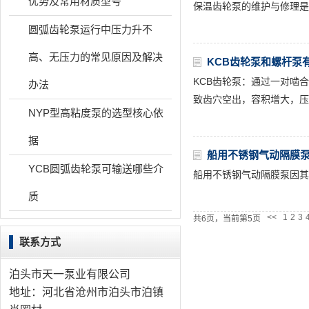
优势及常用材质型号
保温齿轮泵的维护与修理是
圆弧齿轮泵运行中压力升不
高、无压力的常见原因及解决
KCB齿轮泵和螺杆泵
KCB齿轮泵：通过一对啮
办法
致齿穴空出，容积增大，压
NYP型高粘度泵的选型核心依
据
船用不锈钢气动隔膜
YCB圆弧齿轮泵可输送哪些介
船用不锈钢气动隔膜泵因其
质
<<
1
2
3
共6页，当前第5页
联系方式
泊头市天一泵业有限公司
地址：河北省沧州市泊头市泊镇