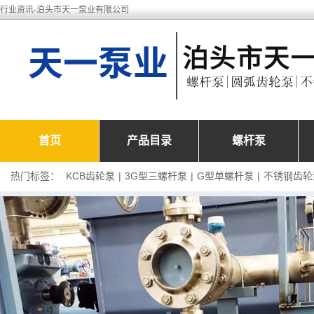
行业资讯-泊头市天一泵业有限公司
首页
产品目录
螺杆泵
热门标签：
KCB齿轮泵
|
3G型三螺杆泵
|
G型单螺杆泵
|
不锈钢齿轮