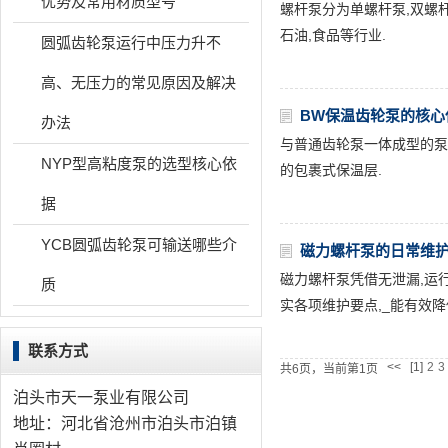
优势及常用材质型号
螺杆泵分为单螺杆泵,双螺杆
石油,食品等行业.
圆弧齿轮泵运行中压力升不
高、无压力的常见原因及解决
BW保温齿轮泵的核心
办法
与普通齿轮泵一体成型的泵
NYP型高粘度泵的选型核心依
的包裹式保温层.
据
YCB圆弧齿轮泵可输送哪些介
磁力螺杆泵的日常维
磁力螺杆泵凭借无泄漏,运行
质
实各项维护要点,_能有效降
联系方式
<<
[1]
2
3
共6页，当前第1页
泊头市天一泵业有限公司
地址：河北省沧州市泊头市泊镇