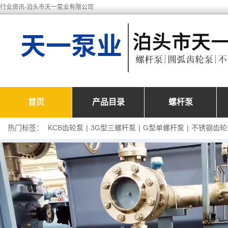
行业资讯-泊头市天一泵业有限公司
首页
产品目录
螺杆泵
热门标签：
KCB齿轮泵
|
3G型三螺杆泵
|
G型单螺杆泵
|
不锈钢齿轮