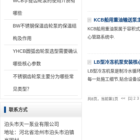
WCB手提齿轮泵的使用介质有
哪些
KCB船用重油输送泵
BW不锈钢保温齿轮泵的保温结
KCB船用重油泵属于容积
心管路系统中.
构及作用
YHCB圆弧齿轮泵选型需要确认
LB型冷冻机泵安装核
哪些核心参数
LB型冷冻机泵是制冷水循
不锈钢齿轮泵主要分为哪些常
每一处施工细节,贴合设备
见类型？
<<
[1]
2
3
共8页，当前第1页
联系方式
泊头市天一泵业有限公司
地址：河北省沧州市泊头市泊镇