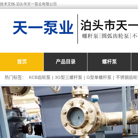
技术文档-泊头市天一泵业有限公司
首页
产品目录
螺杆泵
热门标签：
KCB齿轮泵
|
3G型三螺杆泵
|
G型单螺杆泵
|
不锈钢齿轮